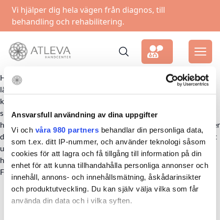
Vi hjälper dig hela vägen från diagnos, till
behandling och rehabilitering.
HandCenter Göteborg välkomnar Wilhelm Odelberg som är en
läkarkandidat ifrån Nottingham.Wilhelm har även gjort
kandidatexamen i medicinsk vetenskap och nu som del av
slutskedet i hans utbildning utför han praktik på valfri ort, där
Ansvarsfull användning av dina uppgifter
hans intresse för handkirurgi förde honom till HandCenter. Under
Vi och
våra 980 partners
behandlar din personliga data,
de kommande sju veckorna kommer han följa vår personal för att
som t.ex. ditt IP-nummer, och använder teknologi såsom
utöka sina kunskaper och erfarenheter inom hand- och
cookies för att lagra och få tillgång till information på din
handledskirurgi samt så skapas även möjlighet att delta i
enhet för att kunna tillhandahålla personliga annonser och
FotCenters verksamhet med fot och fotledskirurgi.
innehåll, annons- och innehållsmätning, åskådarinsikter
och produktutveckling. Du kan själv välja vilka som får
använda din data och i vilka syften.