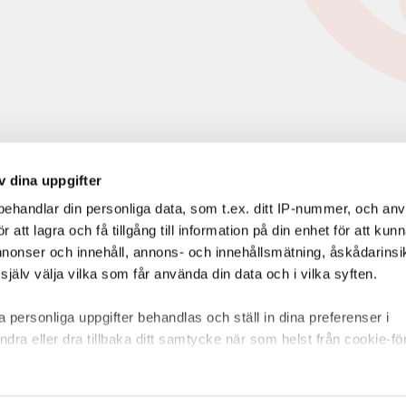
v dina uppgifter
ehandlar din personliga data, som t.ex. ditt IP-nummer, och an
att lagra och få tillgång till information på din enhet för att kun
annonser och innehåll, annons- och innehållsmätning, åskådarinsi
jälv välja vilka som får använda din data och i vilka syften.
 personliga uppgifter behandlas och ställ in dina preferenser i
ndra eller dra tillbaka ditt samtycke när som helst från cookie-fö
rare för att anpassa innehållet och annonserna till användarna, t
er och analysera vår trafik. Vi vidarebefordrar även sådana ident