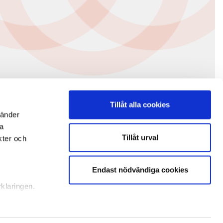
Tillåt alla cookies
vänder
na
Tillåt urval
kter och
Endast nödvändiga cookies
rklaringen.
illhandahålla
ifierare och