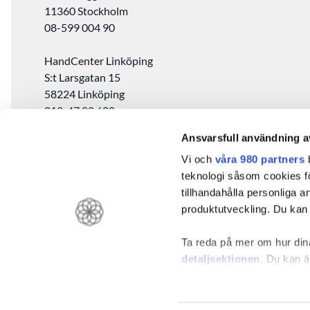
11360 Stockholm ‎
08-599 004 90
HandCenter Linköping
S:t Larsgatan 15
58224 Linköping
013-47 00 600
Ansvarsfull användning a
HandCenter Malmö
Vi och
våra 980 partners
b
Regementsgatan 35
teknologi såsom cookies för 
217 53 Malmö
tillhandahålla personliga 
040-619 04 00
produktutveckling. Du kan s
GDPR
Ta reda på mer om hur dina
Visselblåsning
detaljsektionen
. Du kan ä
Vi använder enhetsidentifie
funktioner för sociala medi