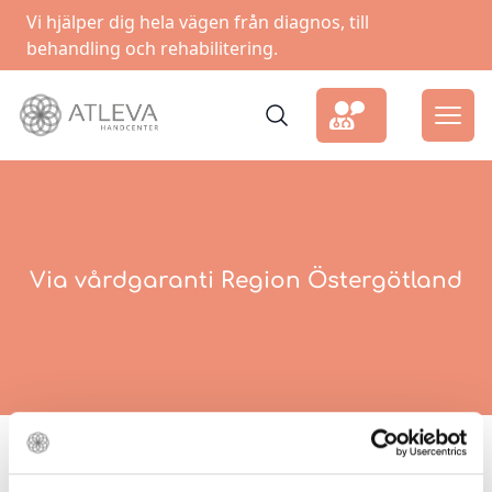
Vi hjälper dig hela vägen från diagnos, till
behandling och rehabilitering.
Via vårdgaranti Region Östergötland
Du som står i vårdkö inom ortopedi-handkirurgi har