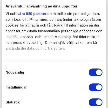
möjlighet att via vårdgarantin söka vård på HandCenter
Ansvarsfull användning av dina uppgifter
Linköping via vårt vårdavtal med;
Region Skåne
, avtalsnr.
Vi och
våra 980 partners
behandlar din personliga data,
2023-POL000158-11.
Region Värmland
, Avtalsnr:
som t.ex. ditt IP-nummer, och använder teknologi såsom
RS/252384.
Region Örebro
, Avtalsnr: RS/252384.
cookies för att lagra och få tillgång till information på din
Kontakta Vårdgaranti/valfrihetskoordinatorn i din region för
enhet för att kunna tillhandahålla personliga annonser och
mer information.
innehåll, annons- och innehållsmätning, åskådarinsikter
och produktutveckling. Du kan själv välja vilka som får
Läs mer på:
http://www.1177.se/Ostergotland/Regler-och-
använda din data och i vilka syften.
rattigheter/Vardgarantier/#section-6
Ta reda på mer om hur dina personliga uppgifter
Fristående vårdlots i Region Östergötland
Måndag-fredag,
behandlas och ställ in dina preferenser i
detaljsektionen
.
kl. 10-12 och 13-16 Telefon: 0771-84 85 86 E-
Samtyckesval
Du kan ändra eller dra tillbaka ditt samtycke när som
Nödvändig
post:
vardlotsen@regionostergotland.se
helst från cookie-förklaringen.
Mer information om väntetider inom offentlig sjukvård finns
Inställningar
på webbplatsen
www.vantetider
.se
Vi använder enhetsidentifierare för att anpassa innehållet
och annonserna till användarna, tillhandahålla funktioner
för sociala medier och analysera vår trafik. Vi
Statistik
vidarebefordrar även sådana identifierare och annan