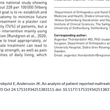
dqvist E, Andersson JK. An analysis of patient reported maltreatme
2025 Oct 24:17531934251383111. doi: 10.1177/1753193425138311