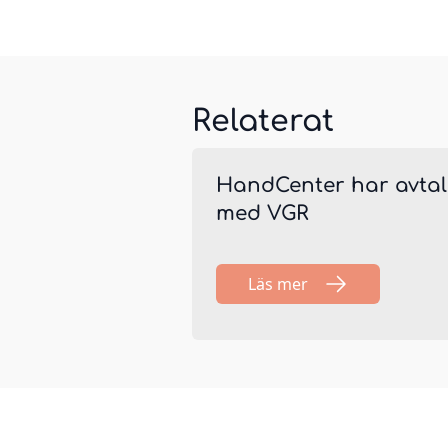
Relaterat
HandCenter har avtal
med VGR
Läs mer