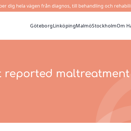
lper dig hela vägen från diagnos, till behandling och rehabili
Göteborg
Linköping
Malmö
Stockholm
Om Ha
t reported maltreatment 