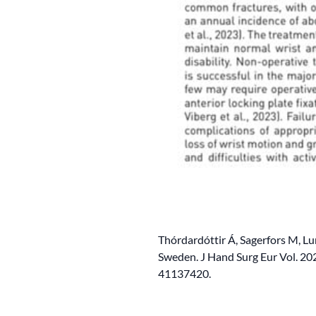
Thórdardóttir Á, Sagerfors M, Lun
Sweden. J Hand Surg Eur Vol. 
41137420.