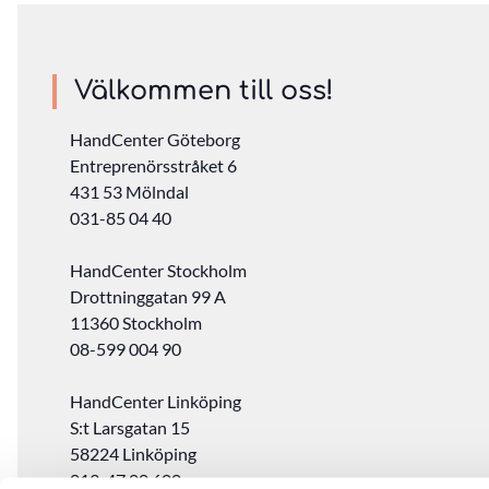
Välkommen till oss!
HandCenter Göteborg
Entreprenörsstråket 6
431 53 Mölndal
031-85 04 40
HandCenter Stockholm
Drottninggatan 99 A
11360 Stockholm ‎
08-599 004 90
HandCenter Linköping
S:t Larsgatan 15
58224 Linköping
013-47 00 600