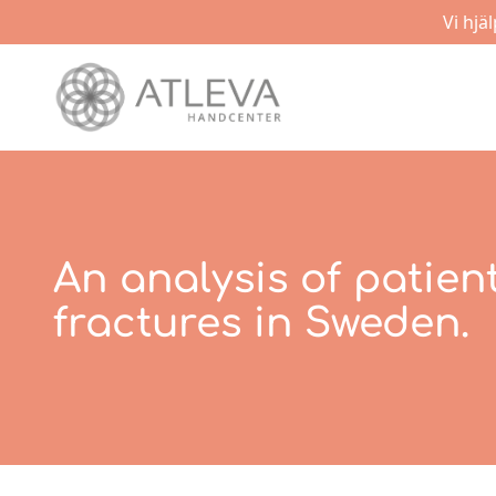
Vi hjä
An analysis of patien
fractures in Sweden.