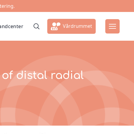
tering.
Vårdrummet
ndcenter
of distal radial