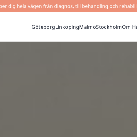
lper dig hela vägen från diagnos, till behandling och rehabili
Göteborg
Linköping
Malmö
Stockholm
Om Ha