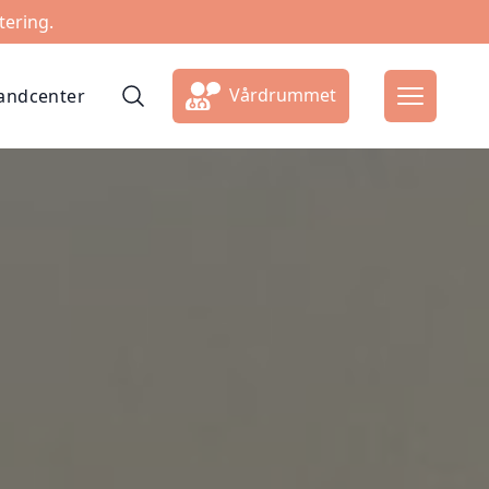
tering.
Vårdrummet
ndcenter