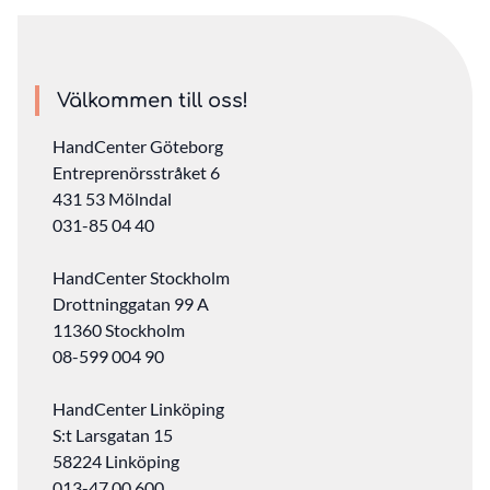
Välkommen till oss!
HandCenter Göteborg
Entreprenörsstråket 6
431 53 Mölndal
031-85 04 40
HandCenter Stockholm
Drottninggatan 99 A
11360 Stockholm ‎
08-599 004 90
HandCenter Linköping
S:t Larsgatan 15
58224 Linköping
013-47 00 600