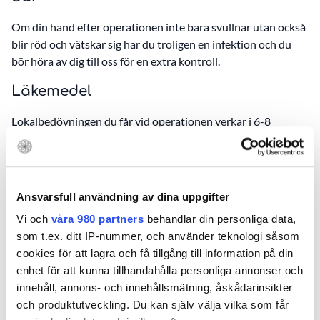
Om din hand efter operationen inte bara svullnar utan också
blir röd och vätskar sig har du troligen en infektion och du
bör höra av dig till oss för en extra kontroll.
Läkemedel
Lokalbedövningen du får vid operationen verkar i 6-8
timmar. Innan bedövningen släpper bör du påbörja
smärtlindrande behandling och vila med handen i högläge.
Behovet av smärtlindring varierar. Oftast behövs
regelbunden smärtlindring några dagar men vissa patienter
Ansvarsfull användning av dina uppgifter
har ont en längre tid. Recept på värktabletter skrivs ut vid
Vi och
våra 980 partners
behandlar din personliga data,
operation och kan hämtas på apotek. Oftast kan man
som t.ex. ditt IP-nummer, och använder teknologi såsom
fortsätta sin vanliga medicinering. Vid tveksamhet fråga din
cookies för att lagra och få tillgång till information på din
läkare.
enhet för att kunna tillhandahålla personliga annonser och
Värktabletter
innehåll, annons- och innehållsmätning, åskådarinsikter
och produktutveckling. Du kan själv välja vilka som får
Vanligtvis ges: Tablett
Alvedon
500 mg 2 tabletter 4 gånger