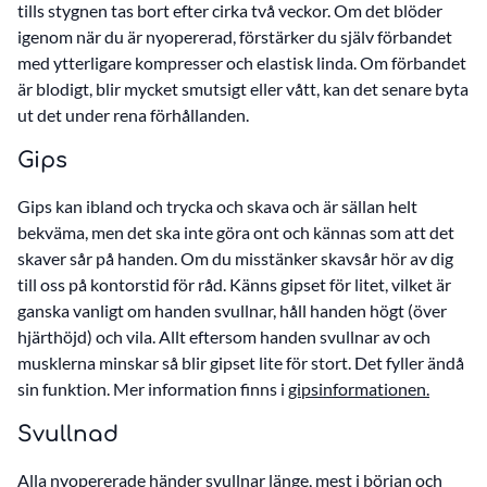
tills stygnen tas bort efter cirka två veckor. Om det blöder
igenom när du är nyopererad, förstärker du själv förbandet
med ytterligare kompresser och elastisk linda. Om förbandet
är blodigt, blir mycket smutsigt eller vått, kan det senare byta
ut det under rena förhållanden.
Gips
Gips kan ibland och trycka och skava och är sällan helt
bekväma, men det ska inte göra ont och kännas som att det
skaver sår på handen. Om du misstänker skavsår hör av dig
till oss på kontorstid för råd. Känns gipset för litet, vilket är
ganska vanligt om handen svullnar, håll handen högt (över
hjärthöjd) och vila. Allt eftersom handen svullnar av och
musklerna minskar så blir gipset lite för stort. Det fyller ändå
sin funktion. Mer information finns i
gipsinformationen.
Svullnad
Alla nyopererade händer svullnar länge, mest i början och