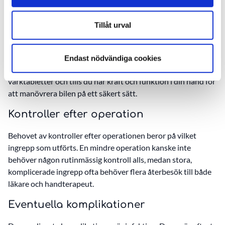
Sjukskrivningens längd varierar med vilket slags arbete du
har och vilket ingrepp som utförts. Tungt belastat arbete
Tillåt urval
kräver längre sjukskrivning.
Bilkörning
Endast nödvändiga cookies
Du bör vänta med att köra bil tills du slutat med starka
värktabletter och tills du har kraft och funktion i din hand för
att manövrera bilen på ett säkert sätt.
Kontroller efter operation
Behovet av kontroller efter operationen beror på vilket
ingrepp som utförts. En mindre operation kanske inte
behöver någon rutinmässig kontroll alls, medan stora,
komplicerade ingrepp ofta behöver flera återbesök till både
läkare och handterapeut.
Eventuella komplikationer