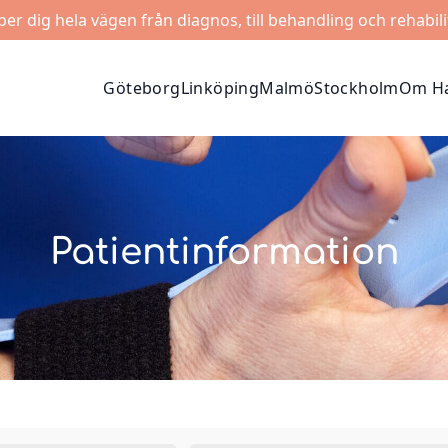
lper dig hela vägen från diagnos, till behandling och rehabili
Göteborg
Linköping
Malmö
Stockholm
Om Ha
Patientinformation