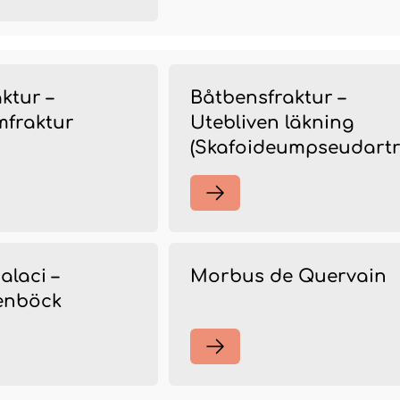
ktur –
Båtbensfraktur –
mfraktur
Utebliven läkning
(Skafoideumpseudartr
laci –
Morbus de Quervain
enböck