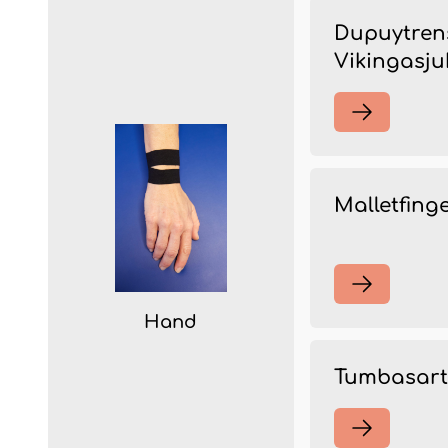
Dupuytrens
Vikingasj
Malletfing
Hand
Tumbasart