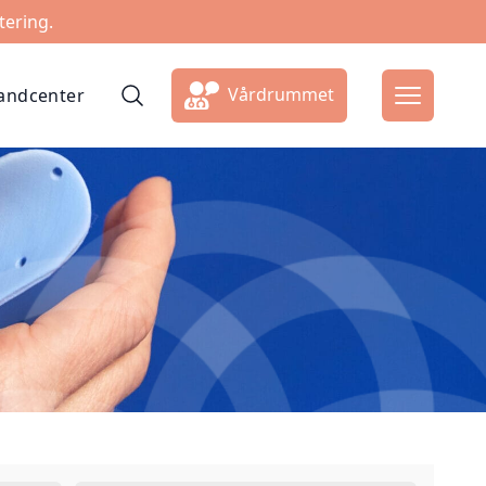
tering.
Vårdrummet
ndcenter