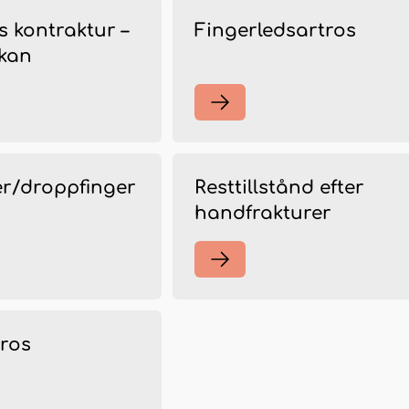
 kontraktur –
Fingerledsartros
ukan
er/droppfinger
Resttillstånd efter
handfrakturer
ros