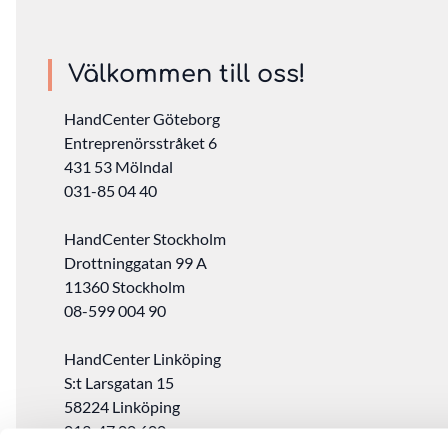
Välkommen till oss!
HandCenter Göteborg
Entreprenörsstråket 6
431 53 Mölndal
031-85 04 40
HandCenter Stockholm
Drottninggatan 99 A
11360 Stockholm ‎
08-599 004 90
HandCenter Linköping
S:t Larsgatan 15
58224 Linköping
013-47 00 600