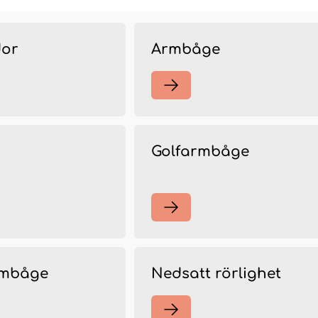
dor
Armbåge
Golfarmbåge
rmbåge
Nedsatt rörlighet