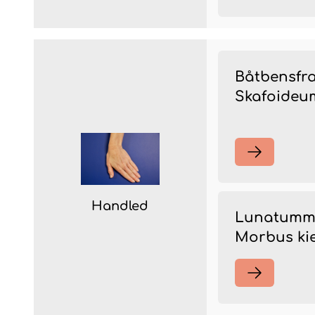
Båtbensfra
Skafoideu
Handled
Lunatumma
Morbus ki