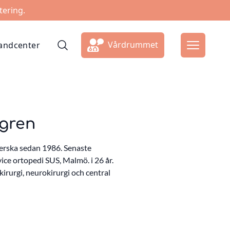
tering.
Vårdrummet
ndcenter
ögren
erska sedan 1986. Senaste
ice ortopedi SUS, Malmö. i 26 år.
rurgi, neurokirurgi och central