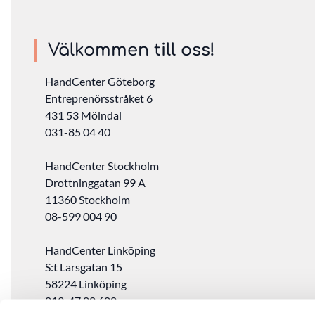
Välkommen till oss!
HandCenter Göteborg
Entreprenörsstråket 6
431 53 Mölndal
031-85 04 40
HandCenter Stockholm
Drottninggatan 99 A
11360 Stockholm ‎
08-599 004 90
HandCenter Linköping
S:t Larsgatan 15
58224 Linköping
013-47 00 600