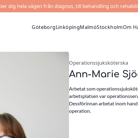
lper dig hela vägen från diagnos, till behandling och rehabili
Göteborg
Linköping
Malmö
Stockholm
Om Ha
Operationssjuksköterska
Ann-Marie Sj
Arbetat som operationssjuksköt
arbetsplatsen var operationsserv
Dessförinnan arbetat inom handki
operation.