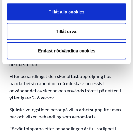
senan skall läka ihop i sin normala längd.
Tillåt alla cookies
Behandlingstiden med skenan är 6 veckor dygnet runt.
Vid behov att avlägsna skenen t.ex. vid duschning och
luftning av huden, måste man stödja leden helt rak. Om
Tillåt urval
man under behandlingstiden råkar böja ytterleden,
måste behandlingen med ortosen startas om. Det är
viktigt att man använder fingret med skenan på under
Endast nödvändiga cookies
behandlingstiden och böjer mellanleden, så att inte
denna stelnar.
Efter behandlingstiden sker oftast uppföljning hos
handarbetsterapeut och då minskas successivt
användandet av skenan och används främst på natten i
ytterligare 2- 6 veckor.
Sjukskrivningstiden beror på vilka arbetsuppgifter man
har och vilken behandling som genomförts.
Förväntningarna efter behandlingen är full rörlighet i