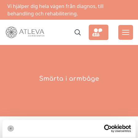
Vi hjälper dig hela vägen från diagnos, till
behandling och rehabilitering.
Smärta i armbåge