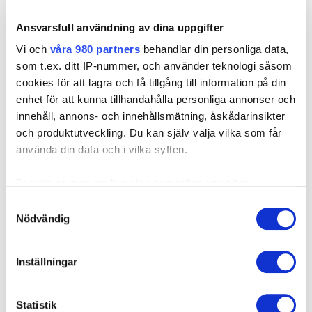
Smärta i armbåge
Ansvarsfull användning av dina uppgifter
Smärta är ett ofta förekommande tillstånd. Vanligtvis
Vi och
våra 980 partners
behandlar din personliga data,
upplevs smärtan
på utsidan
av armbågen. Många gånger
som t.ex. ditt IP-nummer, och använder teknologi såsom
tolkas detta smärttillstånd som ”
Tennisarmbåge
” (vilket
cookies för att lagra och få tillgång till information på din
det också kan vara). Det finns dock många olika tillstånd
enhet för att kunna tillhandahålla personliga annonser och
i armbågen som kan ge denna typ av smärtupplevelse.
innehåll, annons- och innehållsmätning, åskådarinsikter
Det är viktigt att man får rätt diagnos och där med rätt
och produktutveckling. Du kan själv välja vilka som får
behandling. Orsaker kan vara: Tendinos, seninfäste-
använda din data och i vilka syften.
förändringar. Nervinklämning. Förtjockad ledhinna
som kommer i kläm. Benpålagringar. Ledbandskador
Ta reda på mer om hur dina personliga uppgifter
Broskskador. Artros (Ledförslitning) Reumatism, etc
behandlas och ställ in dina preferenser i
detaljsektionen
.
Samtyckesval
Du kan ändra eller dra tillbaka ditt samtycke när som
Nödvändig
För att optimera chanserna att bli så besvärsfri som
helst från cookie-förklaringen.
möjligt är det viktigt att bli noggrant undersökt av en
läkare med rätt kompetens inom området.
Inställningar
Vi använder enhetsidentifierare för att anpassa innehållet
och annonserna till användarna, tillhandahålla funktioner
för sociala medier och analysera vår trafik. Vi
Statistik