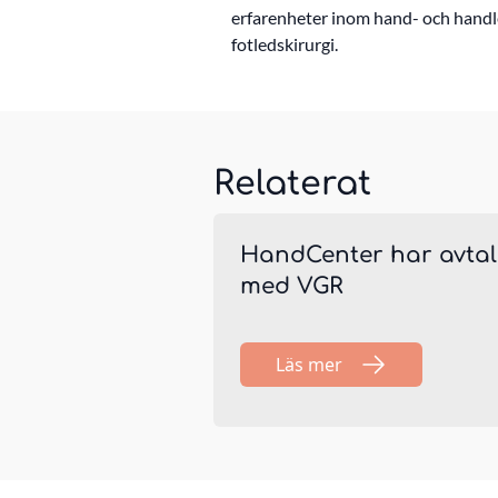
erfarenheter inom hand- och handle
fotledskirurgi.
Relaterat
HandCenter har avtal
med VGR
Läs mer