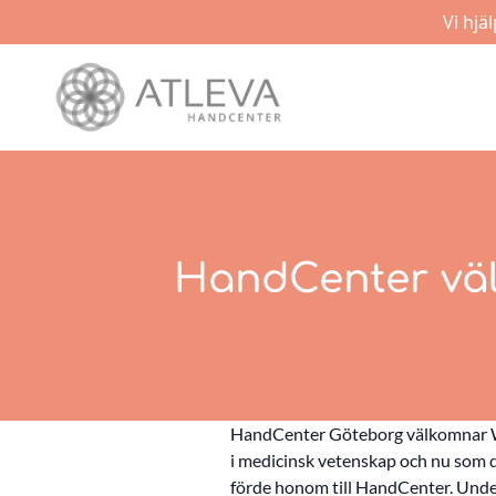
Vi hjä
HandCenter väl
HandCenter Göteborg välkomnar Wi
i medicinsk vetenskap och nu som del
förde honom till HandCenter. Unde