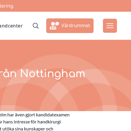
tering.
Vårdrummet
ndcenter
från Nottingham
elm har även gjort kandidatexamen
är hans intresse för handkirurgi
t utöka sina kunskaper och