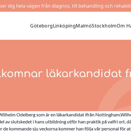
lper dig hela vägen från diagnos, till behandling och rehabili
Göteborg
Linköping
Malmö
Stockholm
Om Ha
komnar läkarkandidat 
lhelm Odelberg som är en läkarkandidat ifrån Nottingham.Wilh
 av slutskedet i hans utbildning utför han praktik på valfri ort, d
r de kommande sju veckorna kommer han följa vår personal för at