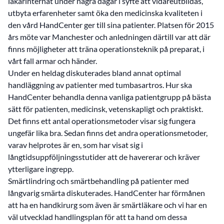
läkarinternat under några dagar i syfte att vidareutbildas,
utbyta erfarenheter samt öka den medicinska kvaliteten i
den vård HandCenter ger till sina patienter. Platsen för 2015
års möte var Manchester och anledningen därtill var att där
finns möjligheter att träna operationsteknik på preparat, i
vårt fall armar och händer.
Under en heldag diskuterades bland annat optimal
handläggning av patienter med tumbasartros. Hur ska
HandCenter behandla denna vanliga patientgrupp på bästa
sätt för patienten, medicinsk, vetenskapligt och praktiskt.
Det finns ett antal operationsmetoder visar sig fungera
ungefär lika bra. Sedan finns det andra operationsmetoder,
varav helprotes är en, som har visat sig i
långtidsuppföljningsstutider att de havererar och kräver
ytterligare ingrepp.
Smärtlindring och smärtbehandling på patienter med
långvarig smärta diskuterades. HandCenter har förmånen
att ha en handkirurg som även är smärtläkare och vi har en
väl utvecklad handlingsplan för att ta hand om dessa