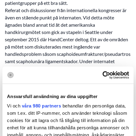
patientgrupper på ett bra sätt.
Referat och diskussioner från internationella kongresser är
även en stående punkt på internaten. Vid detta möte
ägnades bland annat tid åt det amerikanska
handkirurgmötet som gick av stapeln i Seattle under
september 2015 där HandCenter deltog. Ett av de områden
på mötet som diskuterades mest ingående var
handledsproblem såsom scaphoideumfrakturer/pseudartros
samt scapholunära ligamentskador. Under internatet
diskuterades både handläggning av dessa inte så ovanliga
problem samt en plan för hur vi ska ta hand om denna
patientgrupp på ett så optimalt sätt som möjligt.
Den andra dagen ägnades åt operation på preparat. Första
Ansvarsfull användning av dina uppgifter
timmarna var det internationella föreläsare som initierade
diskussion kring operationsmetoder av olika tillstånd i hand
Vi och
våra 980 partners
behandlar din personliga data,
och handled. Efter denna initiala teoretiska genomgång
som t.ex. ditt IP-nummer, och använder teknologi såsom
fanns det möjlighet till att operera på preparatet, det är en
cookies för att lagra och få tillgång till information på din
fantastisk möjlighet att få träna på ingrepp som inte utförs så
enhet för att kunna tillhandahålla personliga annonser och
ofta samt på utveckling av operationsmetoder för att kunna
innehåll, annons- och innehållsmätning, åskådarinsikter