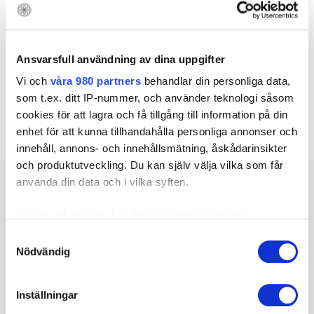
Ansvarsfull användning av dina uppgifter
Vi och
våra 980 partners
behandlar din personliga data,
som t.ex. ditt IP-nummer, och använder teknologi såsom
cookies för att lagra och få tillgång till information på din
enhet för att kunna tillhandahålla personliga annonser och
innehåll, annons- och innehållsmätning, åskådarinsikter
och produktutveckling. Du kan själv välja vilka som får
använda din data och i vilka syften.
Relaterat
Ta reda på mer om hur dina personliga uppgifter
behandlas och ställ in dina preferenser i
detaljsektionen
.
Samtyckesval
HandCenter har avtal med VGR
Du kan ändra eller dra tillbaka ditt samtycke när som
Nödvändig
helst från cookie-förklaringen.
Inställningar
Läs mer
Vi använder enhetsidentifierare för att anpassa innehållet