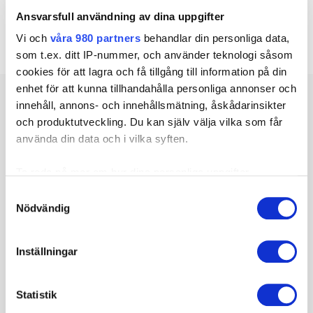
Ansvarsfull användning av dina uppgifter
Välkommen till oss!
Vi och
våra 980 partners
behandlar din personliga data,
som t.ex. ditt IP-nummer, och använder teknologi såsom
cookies för att lagra och få tillgång till information på din
enhet för att kunna tillhandahålla personliga annonser och
innehåll, annons- och innehållsmätning, åskådarinsikter
Relaterat
och produktutveckling. Du kan själv välja vilka som får
använda din data och i vilka syften.
HandCenter har avtal med VGR
Ta reda på mer om hur dina personliga uppgifter
behandlas och ställ in dina preferenser i
detaljsektionen
.
Samtyckesval
Du kan ändra eller dra tillbaka ditt samtycke när som
Nödvändig
Läs mer
helst från cookie-förklaringen.
Inställningar
Vi använder enhetsidentifierare för att anpassa innehållet
och annonserna till användarna, tillhandahålla funktioner
Vi har öppet hela sommaren.
för sociala medier och analysera vår trafik. Vi
Statistik
vidarebefordrar även sådana identifierare och annan