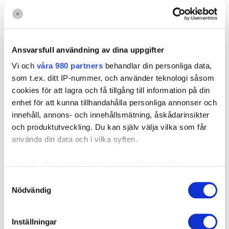
Vi har mottagning, operation och rehabilitering under ett
och samma tak.
Alla våra läkare är specialister inom sitt område med lång
Ansvarsfull användning av dina uppgifter
erfarenhet.
Vi och
våra 980 partners
behandlar din personliga data,
Välkommen till oss!
som t.ex. ditt IP-nummer, och använder teknologi såsom
cookies för att lagra och få tillgång till information på din
enhet för att kunna tillhandahålla personliga annonser och
Mb de quervain
är en
innehåll, annons- och innehållsmätning, åskådarinsikter
och produktutveckling. Du kan själv välja vilka som får
använda din data och i vilka syften.
Ta reda på mer om hur dina personliga uppgifter
behandlas och ställ in dina preferenser i
detaljsektionen
.
Samtyckesval
Du kan ändra eller dra tillbaka ditt samtycke när som
Nödvändig
helst från cookie-förklaringen.
vanlig skada hos nyblivna föräldrar. Vi har haft patienter som
fått fel råd på BVC och symtomen har blivit värre. På
Inställningar
Vi använder enhetsidentifierare för att anpassa innehållet
HandCenter kan vi hjälpa dig. Läs mer om hur du söker till