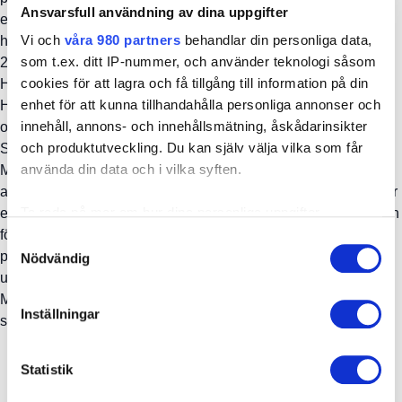
Ansvarsfull användning av dina uppgifter
erfarenhet av handkirurgi med specialintresse kring
Vi och
våra 980 partners
behandlar din personliga data,
handledsproblematik. Simon började arbeta på HandCenter
som t.ex. ditt IP-nummer, och använder teknologi såsom
2015.
cookies för att lagra och få tillgång till information på din
Han är medlem i Svenska Läkaresällskapet, Svensk
enhet för att kunna tillhandahålla personliga annonser och
Handkirurgisk Förening
innehåll, annons- och innehållsmätning, åskådarinsikter
och Plastic Surgery Research Council. Simon är sekreterare i
och produktutveckling. Du kan själv välja vilka som får
Svensk Handkirurgisk Förening.
använda din data och i vilka syften.
Maarit arbetar som handterapeut och tog
arbetsterapeutexamen vid Linköping Universitet 2000. Hon har
Ta reda på mer om hur dina personliga uppgifter
erfarenhet inom medicinsk rehabilitering, ryggmärgsskador och
behandlas och ställ in dina preferenser i
detaljsektionen
.
förvärvade hjärnskador. Hon har arbetat på Hand- och
Samtyckesval
Du kan ändra eller dra tillbaka ditt samtycke när som
plastikkirurgiska kliniken på Universitetssjukhuset i Linköping
Nödvändig
helst från cookie-förklaringen.
under många år.
Maarit arbetar på Handcenter i Linköping sedan 2015 och är
Inställningar
Vi använder enhetsidentifierare för att anpassa innehållet
sedan 2023 enhetschef.
och annonserna till användarna, tillhandahålla funktioner
för sociala medier och analysera vår trafik. Vi
Statistik
vidarebefordrar även sådana identifierare och annan