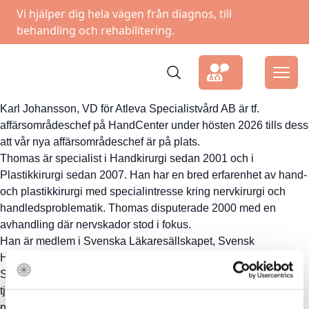
Vi hjälper dig hela vägen från diagnos, till
behandling och rehabilitering.
Karl Johansson, VD för Atleva Specialistvård AB är tf.
affärsområdeschef på HandCenter under hösten 2026 tills dess
att vår nya affärsområdeschef är på plats.
Thomas är specialist i Handkirurgi sedan 2001 och i
Plastikkirurgi sedan 2007. Han har en bred erfarenhet av hand-
och plastikkirurgi med specialintresse kring nervkirurgi och
handledsproblematik. Thomas disputerade 2000 med en
avhandling där nervskador stod i fokus.
Han är medlem i Svenska Läkaresällskapet, Svensk
Handkirurgisk Förening och Svensk Plastikkirurgisk Förening.
Simon är specialist och docent i Handkirurgi. Han har
tjänstgjort som visiting instructor i Handkirurgi vid det
prestigefulla Stanford University i USA. Simon har en bred