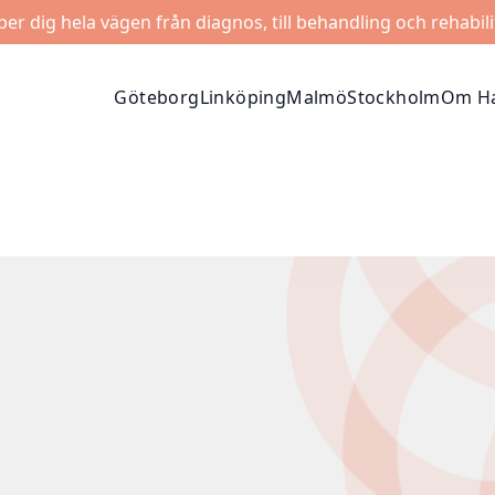
lper dig hela vägen från diagnos, till behandling och rehabili
Göteborg
Linköping
Malmö
Stockholm
Om Ha