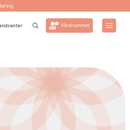
tering.
Vårdrummet
ndcenter