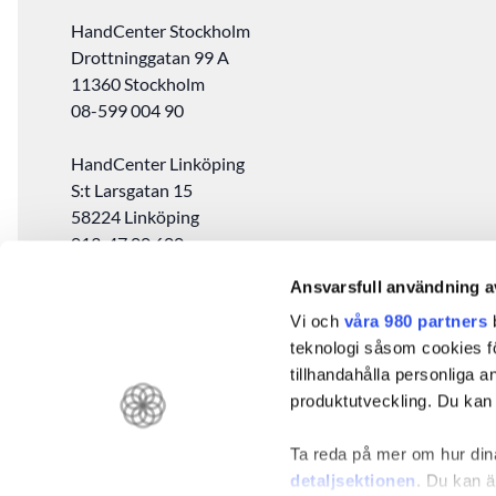
HandCenter Stockholm
Drottninggatan 99 A
11360 Stockholm ‎
08-599 004 90
HandCenter Linköping
S:t Larsgatan 15
58224 Linköping
013-47 00 600
Ansvarsfull användning a
HandCenter Malmö
Vi och
våra 980 partners
b
Regementsgatan 35
teknologi såsom cookies för 
217 53 Malmö
tillhandahålla personliga 
040-619 04 00
produktutveckling. Du kan s
GDPR
Ta reda på mer om hur dina
Visselblåsning
detaljsektionen
. Du kan ä