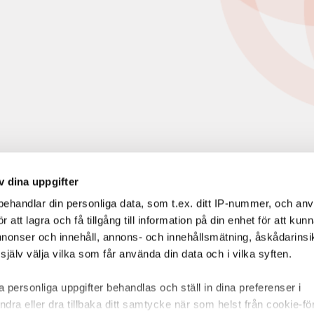
v dina uppgifter
ehandlar din personliga data, som t.ex. ditt IP-nummer, och an
att lagra och få tillgång till information på din enhet för att kun
annonser och innehåll, annons- och innehållsmätning, åskådarinsi
jälv välja vilka som får använda din data och i vilka syften.
 personliga uppgifter behandlas och ställ in dina preferenser i
ndra eller dra tillbaka ditt samtycke när som helst från cookie-fö